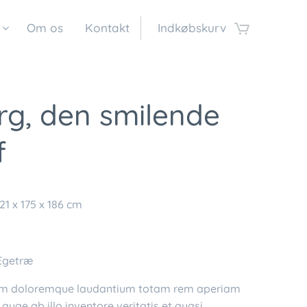
Om os
Kontakt
Indkøbskurv
rg, den smilende
f
421 x 175 x 186 cm
 Egetræ
um doloremque laudantium totam rem aperiam
quae ab illo inventore veritatis et quasi