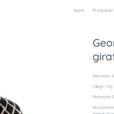
Hjem
Produkter
Geo
gira
Størrelse: 
Vægt: 1 kg
Materiale:
Accusanti
eaque ipsa 